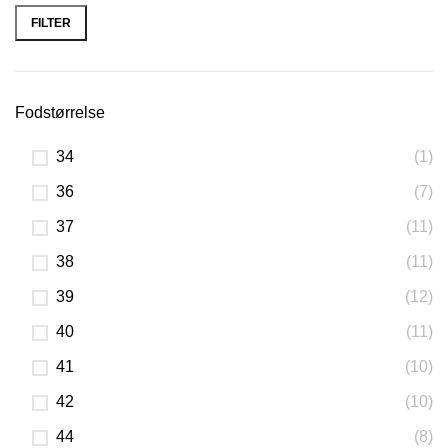
pris
pris
FILTER
Fodstørrelse
34
(1)
36
(7)
37
(11)
38
(11)
39
(12)
40
(11)
41
(10)
42
(10)
44
(8)