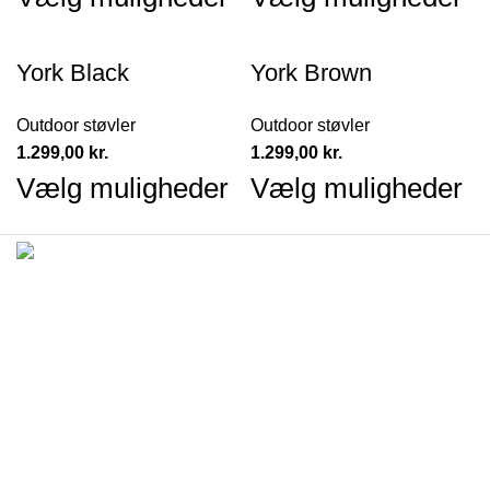
York Black
York Brown
Outdoor støvler
Outdoor støvler
1.299,00
kr.
1.299,00
kr.
Vælg muligheder
Vælg muligheder
Campus Rideudstyr Aps
Høgdalvej 7
8600 Silkeborg
Denmark
CVR-nummer: 40280545
Information