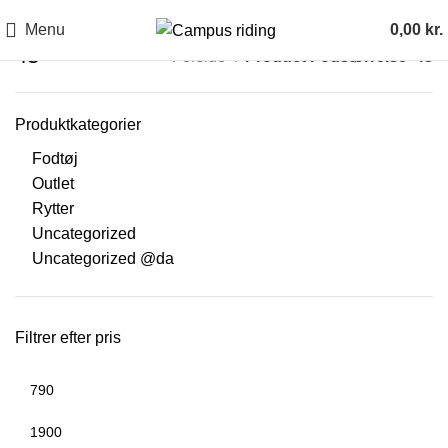
Menu
0,00
kr.
43
Forside
Product Fodstørrelse
43
Produktkategorier
Fodtøj
Outlet
Rytter
Uncategorized
Uncategorized @da
Filtrer efter pris
Mindste
Højeste