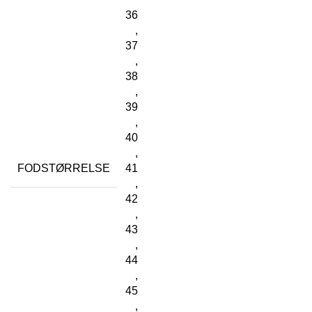
36
,
37
,
38
,
39
,
40
,
FODSTØRRELSE
41
,
42
,
43
,
44
,
45
,