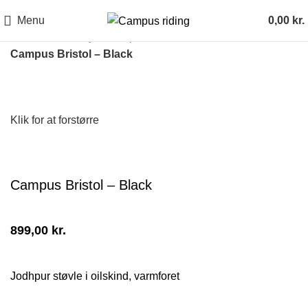
Menu
0,00
kr.
Forside
Fodtøj
Jodhpurs - korte støvler
Campus Bristol – Black
Klik for at forstørre
Campus Bristol – Black
899,00
kr.
Jodhpur støvle i oilskind, varmforet