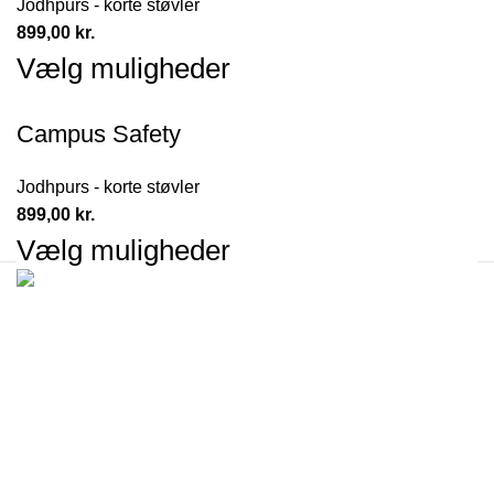
Jodhpurs - korte støvler
899,00
kr.
Vælg muligheder
Campus Safety
Jodhpurs - korte støvler
899,00
kr.
Vælg muligheder
Campus Rideudstyr Aps
Høgdalvej 7
8600 Silkeborg
Denmark
CVR-nummer: 40280545
Information