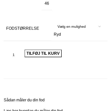
46
FODSTØRRELSE
Ryd
TILFØJ TIL KURV
Sådan måler du din fod
Læs her
hvordan du måler din fod