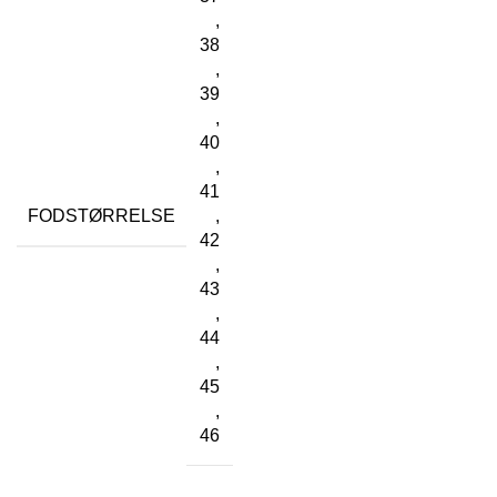
,
38
,
39
,
40
,
41
FODSTØRRELSE
,
42
,
43
,
44
,
45
,
46