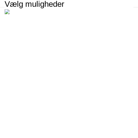
Vælg muligheder
Campus Rideudstyr Aps
Høgdalvej 7
8600 Silkeborg
Denmark
CVR-nummer: 40280545
Information
Om os
Kontakt os
Showroom
Sådan måler du din fod
Handelsbetingelser
Cookie Politik