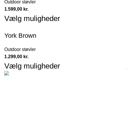
Outdoor støvler
1.599,00
kr.
Vælg muligheder
York Brown
Outdoor støvler
1.299,00
kr.
Vælg muligheder
Campus Rideudstyr Aps
Høgdalvej 7
8600 Silkeborg
Denmark
CVR-nummer: 40280545
Information