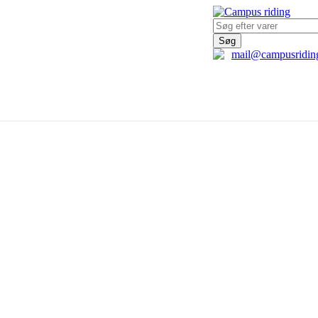
Søg
tis fragt til DK ved køb over 499 kr.
mail@campusridin