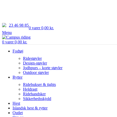
1-3 dages levering
Gra
23 46 98 85
0
varer
0,00
kr.
Menu
0
varer
0,00
kr.
Fodtøj
Ridestøvler
Design-støvler
Jodhpurs – korte støvler
Outdoor støvler
Rytter
Ridebukser & tights
Heldragt
Ridehandsker
Sikkerhedsskjold
Hest
Islandsk hest & rytter
Outlet