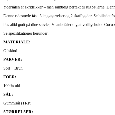
Ydersålen er skridsikker – men samtidig perfekt til stigbøjlerne. Denne s
Denne ridestøvle fås i 3 læg-størrelser og 2 skafthøjder. Se billedet 
Pas altid godt på dine støvler, Vi anbefaler dig at vedligeholde Coco
Se specifikationer herunder:
MATERIALE:
Oilskind
FARVER:
Sort + Brun
FOER:
100 % uld
SÅL:
Gummisål (TRP)
STØRRELSER: