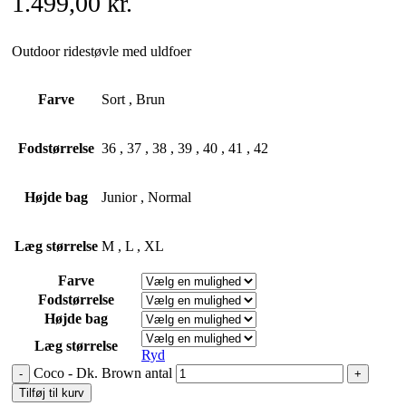
1.499,00
kr.
Outdoor ridestøvle med uldfoer
Farve
Sort
,
Brun
Fodstørrelse
36
,
37
,
38
,
39
,
40
,
41
,
42
Højde bag
Junior
,
Normal
Læg størrelse
M
,
L
,
XL
Farve
Fodstørrelse
Højde bag
Læg størrelse
Ryd
Coco - Dk. Brown antal
Tilføj til kurv