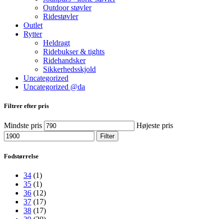
Outdoor støvler
Ridestøvler
Outlet
Rytter
Heldragt
Ridebukser & tights
Ridehandsker
Sikkerhedsskjold
Uncategorized
Uncategorized @da
Filtrer efter pris
Mindste pris
Højeste pris
Filter
Fodstørrelse
34
(1)
35
(1)
36
(12)
37
(17)
38
(17)