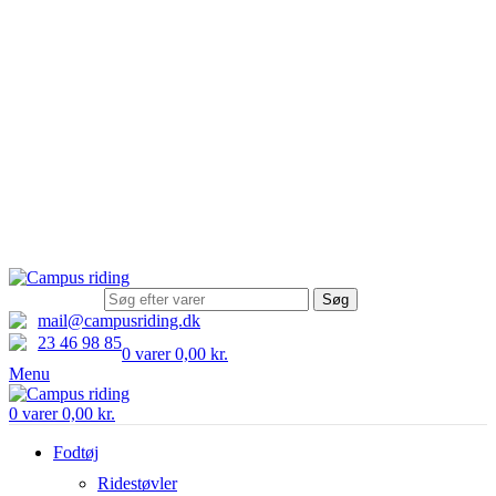
1-3 dages levering
Gratis fragt til DK ved køb over 499 kr.
14 dages returret
Søg
mail@campusriding.dk
23 46 98 85
0
varer
0,00
kr.
Menu
0
varer
0,00
kr.
Fodtøj
Ridestøvler