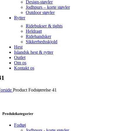
Design-støvler
Jodhpurs – korte støvler
Outdoor støvler
Rytter
Ridebukser & tights
Heldragt
Ridehandsker
Sikkerhedsskjold
Hest
Islandsk hest & rytter
Outlet
Om os
Kontakt os
41
Forside
Product Fodstørrelse
41
Produktkategorier
Fodtøj
Jodhpurs - korte støvler