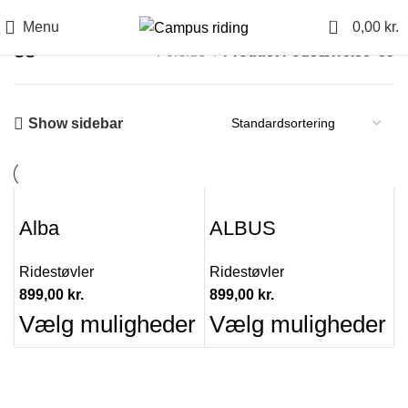
0
Menu
0,00
kr.
33
Forside
Product Fodstørrelse
33
Show sidebar
Alba
ALBUS
Ridestøvler
Ridestøvler
899,00
kr.
899,00
kr.
Vælg muligheder
Vælg muligheder